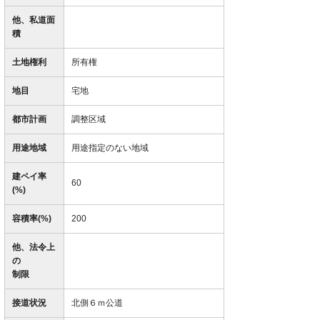
他、私道面
積
土地権利
所有権
地目
宅地
都市計画
調整区域
用途地域
用途指定のない地域
建ペイ率
60
(%)
容積率(%)
200
他、法令上
の
制限
接道状況
北側６ｍ公道