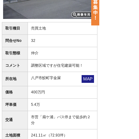
取引種目
売買土地
問合せNo
32
取引態様
仲介
コメント
調整区域ですが住宅建築可能！
八戸市鮫町字金屎
MAP
所在地
価格
400万円
坪単価
5.4万
市営「扇ケ浦」バス停まで徒歩約２
交通
分
土地面積
241.11㎡（72.93坪）