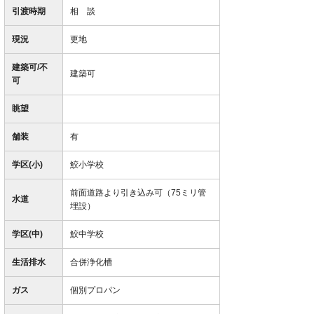
引渡時期
相 談
現況
更地
建築可/不
建築可
可
眺望
舗装
有
学区(小)
鮫小学校
前面道路より引き込み可（75ミリ管
水道
埋設）
学区(中)
鮫中学校
生活排水
合併浄化槽
ガス
個別プロパン