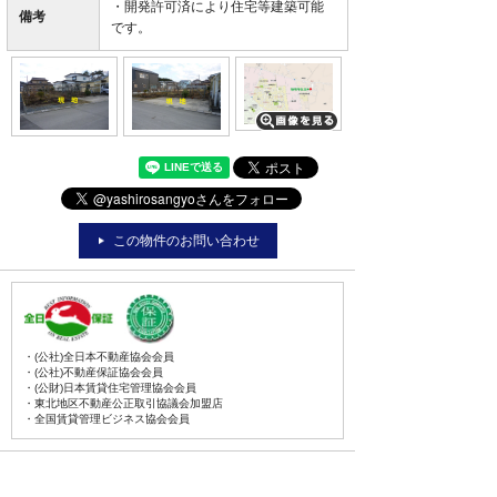
・開発許可済により住宅等建築可能
備考
です。
この物件のお問い合わせ
・(公社)全日本不動産協会会員
・(公社)不動産保証協会会員
・(公財)日本賃貸住宅管理協会会員
・東北地区不動産公正取引協議会加盟店
・全国賃貸管理ビジネス協会会員
〒031-0075
青森県八戸市内丸一丁目6番4号