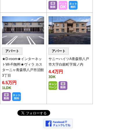
ーテーションを設置いたしております。
パーテーション越しの対応となります。
アパート
アパート
★D-room★インターネッ
サニーハイツA青森県八戸
トWi-Fi無料★ヴィラ カス
市大字白銀町字堀ノ内
ターニャ青森県八戸市沼館
4.4万円
3丁目
3DK
6.5万円
1LDK