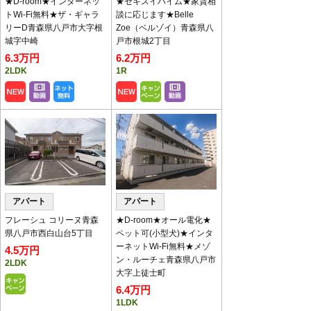
★D-room★インターネッ
★セキスイハイム★家賃相
画公開中！
トWi-Fi無料★ザ・ギャラ
談に応じます★Belle
チャンネル登録お願いします！
リーD青森県八戸市大字根
Zoe（ベルゾイ）青森県八
入居中の注意事項の動画は
こちら
です。
城字中崎
戸市根城2丁目
6.3万円
6.2万円
賃貸物件＆入居者募集中！
2LDK
1R
おかげさまで現在賃貸物件が不足しておりま
す。
アパート・マンション・一戸建等をお持ちのオ
ーナー様、八代産業までご連絡下さい。
新型コロナウイルス
感染拡大防止対策に
ついて
アパート
アパート
1.ご来店時には、原則マス
ク着用をお願いします。
フレーシュ コリーヌ青森
★D-room★オール電化★
2.入店時には必ず「指・
県八戸市西白山台5丁目
ペット可(小型犬)★インタ
手」の消毒をお願いしま
ーネットWi-Fi無料★メゾ
4.5万円
す。 店内に消毒液を用意
ン・ルーチェ青森県八戸市
2LDK
いたしています。
大字上徒士町
3.お客様の体調等の告知アンケートにご記入く
6.4万円
ださい。
1LDK
4.接客カウンターには、飛沫感染防止のためパ