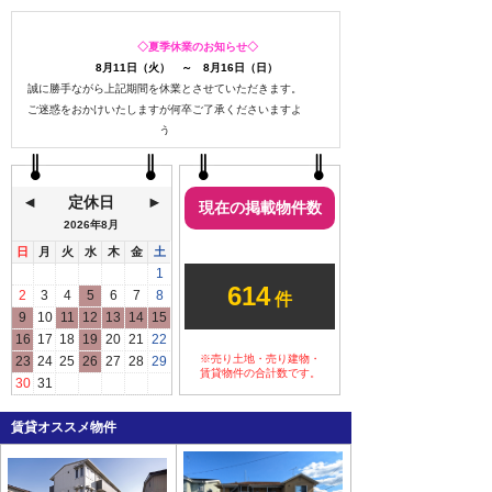
◇夏季休業のお知らせ◇
8月11日（火） ～ 8月16日（日）
誠に勝手ながら上記期間を休業とさせていただきます。
ご迷惑をおかけいたしますが何卒ご了承くださいますよ
う
お願い申し上げます。
定休日
現在の掲載物件数
2026年
8月
日
月
火
水
木
金
土
ご予約なしのご来店も
1
614
大歓迎です
2
3
4
5
6
7
8
件
9
10
11
12
13
14
15
いつでも気軽にお立ち寄り
16
17
18
19
20
21
22
ください。
※売り土地・売り建物・
23
24
25
26
27
28
29
ご都合の良いタイミングでお越し
賃貸物件の合計数です。
30
31
いただく際には、ご予約いただけ
るとスムーズにご案内できます。
賃貸オススメ物件
事前ご来店のご予約はこ
ちら→
ご来店・内見予約