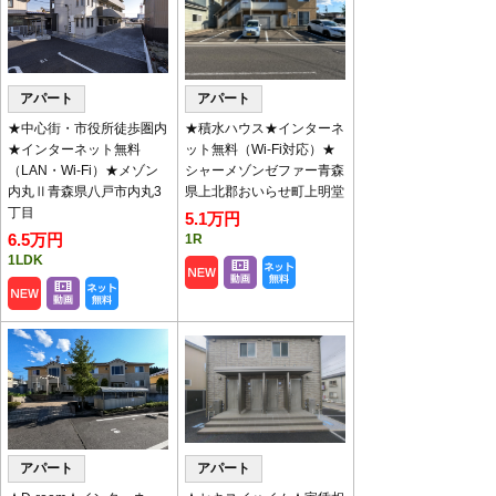
キャンペーン物件のお知ら
せ
アパート
アパート
家賃・初期費用見直しやフリーレント付の物件です。
対象物件は
【
こちら
】
★中心街・市役所徒歩圏内
★積水ハウス★インターネ
★インターネット無料
ット無料（Wi-Fi対応）★
（LAN・Wi-Fi）★メゾン
シャーメゾンゼファー青森
◇2月、3月定休日のお知らせ◇
内丸Ⅱ青森県八戸市内丸3
県上北郡おいらせ町上明堂
2月の定休日は毎週水曜となります。
丁目
5.1万円
3月は休まず営業いたします。
6.5万円
1R
内見のご予約やお問い合わせはお気軽にご連絡くださ
1LDK
い。
ご来店・内見予約
※土日は混み合いますので
お願いいたします。
※午前中の内見予約は前日17時30分（土日は17時）ま
で要受付
アパート
アパート
八代産業チャンネル
で動