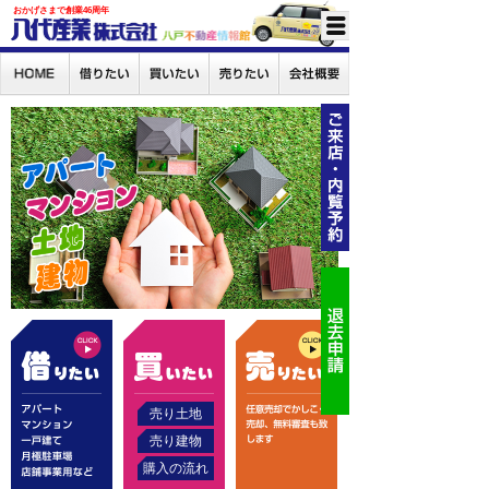
おかげさまで創業46周年
売り土地
売り建物
購入の流れ