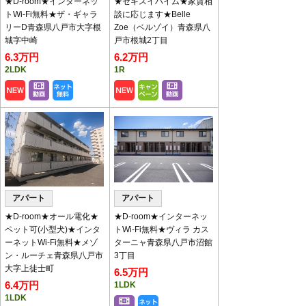
★D-room★インターネッ
★セキスイハイム★家賃相
画公開中！
トWi-Fi無料★ザ・ギャラ
談に応じます★Belle
チャンネル登録お願いします！
リーD青森県八戸市大字根
Zoe（ベルゾイ）青森県八
入居中の注意事項の動画は
こちら
です。
城字中崎
戸市根城2丁目
6.3万円
6.2万円
賃貸物件＆入居者募集中！
2LDK
1R
おかげさまで現在賃貸物件が不足しておりま
す。
アパート・マンション・一戸建等をお持ちのオ
ーナー様、八代産業までご連絡下さい。
新型コロナウイルス
感染拡大防止対策に
ついて
アパート
アパート
1.ご来店時には、原則マス
ク着用をお願いします。
★D-room★オール電化★
★D-room★インターネッ
2.入店時には必ず「指・
ペット可(小型犬)★インタ
トWi-Fi無料★ヴィラ カス
手」の消毒をお願いしま
ーネットWi-Fi無料★メゾ
ターニャ青森県八戸市沼館
す。 店内に消毒液を用意
ン・ルーチェ青森県八戸市
3丁目
いたしています。
大字上徒士町
6.5万円
3.お客様の体調等の告知アンケートにご記入く
6.4万円
1LDK
ださい。
1LDK
4.接客カウンターには、飛沫感染防止のためパ