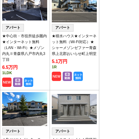
キャンペーン物件のお知ら
せ
アパート
アパート
家賃・初期費用見直しやフリーレント付の物件です。
対象物件は
【
こちら
】
★中心街・市役所徒歩圏内
★積水ハウス★インターネ
★インターネット無料
ット無料（Wi-Fi対応）★
（LAN・Wi-Fi）★メゾン
シャーメゾンゼファー青森
◇2月、3月定休日のお知らせ◇
内丸Ⅱ青森県八戸市内丸3
県上北郡おいらせ町上明堂
2月の定休日は毎週水曜となります。
丁目
5.1万円
3月は休まず営業いたします。
6.5万円
1R
内見のご予約やお問い合わせはお気軽にご連絡くださ
1LDK
い。
ご来店・内見予約
※土日は混み合いますので
お願いいたします。
※午前中の内見予約は前日17時30分（土日は17時）ま
で要受付
アパート
アパート
八代産業チャンネル
で動