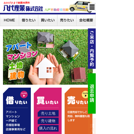
おかげさまで創業46周年
売り土地
売り建物
購入の流れ