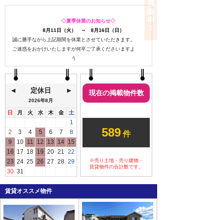
◇夏季休業のお知らせ◇
8月11日（火） ～ 8月16日（日）
誠に勝手ながら上記期間を休業とさせていただきます。
ご迷惑をおかけいたしますが何卒ご了承くださいますよ
う
お願い申し上げます。
定休日
現在の掲載物件数
2026年
8月
日
月
火
水
木
金
土
ご予約なしのご来店も
1
589
大歓迎です
2
3
4
5
6
7
8
件
9
10
11
12
13
14
15
いつでも気軽にお立ち寄り
16
17
18
19
20
21
22
ください。
※売り土地・売り建物・
23
24
25
26
27
28
29
ご都合の良いタイミングでお越し
賃貸物件の合計数です。
30
31
いただく際には、ご予約いただけ
るとスムーズにご案内できます。
賃貸オススメ物件
事前ご来店のご予約はこ
ちら→
ご来店・内見予約