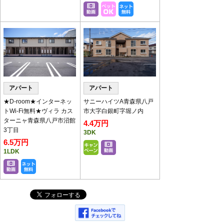
ーテーションを設置いたしております。
パーテーション越しの対応となります。
アパート
アパート
★D-room★インターネッ
サニーハイツA青森県八戸
トWi-Fi無料★ヴィラ カス
市大字白銀町字堀ノ内
ターニャ青森県八戸市沼館
4.4万円
3丁目
3DK
6.5万円
1LDK