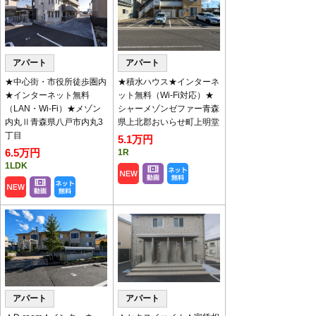
キャンペーン物件のお知ら
せ
アパート
アパート
家賃・初期費用見直しやフリーレント付の物件です。
対象物件は
【
こちら
】
★中心街・市役所徒歩圏内
★積水ハウス★インターネ
★インターネット無料
ット無料（Wi-Fi対応）★
（LAN・Wi-Fi）★メゾン
シャーメゾンゼファー青森
◇2月、3月定休日のお知らせ◇
内丸Ⅱ青森県八戸市内丸3
県上北郡おいらせ町上明堂
2月の定休日は毎週水曜となります。
丁目
5.1万円
3月は休まず営業いたします。
6.5万円
1R
内見のご予約やお問い合わせはお気軽にご連絡くださ
1LDK
い。
ご来店・内見予約
※土日は混み合いますので
お願いいたします。
※午前中の内見予約は前日17時30分（土日は17時）ま
で要受付
アパート
アパート
八代産業チャンネル
で動