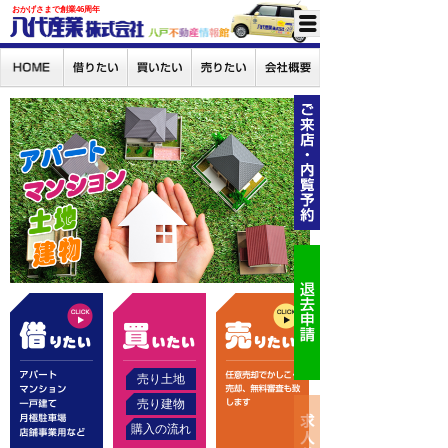
おかげさまで創業46周年
売り土地
売り建物
購入の流れ