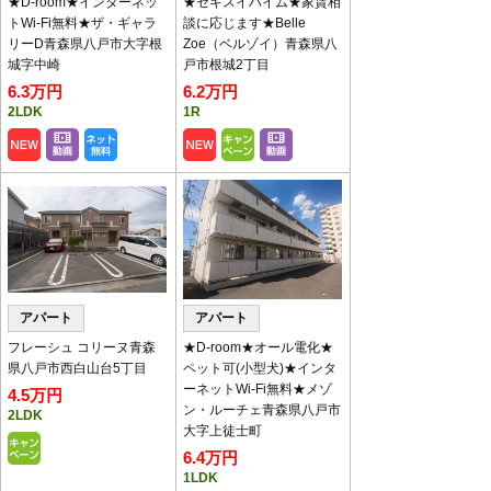
★D-room★インターネッ
★セキスイハイム★家賃相
画公開中！
トWi-Fi無料★ザ・ギャラ
談に応じます★Belle
チャンネル登録お願いします！
リーD青森県八戸市大字根
Zoe（ベルゾイ）青森県八
入居中の注意事項の動画は
こちら
です。
城字中崎
戸市根城2丁目
6.3万円
6.2万円
賃貸物件＆入居者募集中！
2LDK
1R
おかげさまで現在賃貸物件が不足しておりま
す。
アパート・マンション・一戸建等をお持ちのオ
ーナー様、八代産業までご連絡下さい。
新型コロナウイルス
感染拡大防止対策に
ついて
アパート
アパート
1.ご来店時には、原則マス
ク着用をお願いします。
フレーシュ コリーヌ青森
★D-room★オール電化★
2.入店時には必ず「指・
県八戸市西白山台5丁目
ペット可(小型犬)★インタ
手」の消毒をお願いしま
ーネットWi-Fi無料★メゾ
4.5万円
す。 店内に消毒液を用意
ン・ルーチェ青森県八戸市
2LDK
いたしています。
大字上徒士町
3.お客様の体調等の告知アンケートにご記入く
6.4万円
ださい。
1LDK
4.接客カウンターには、飛沫感染防止のためパ