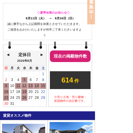
◇夏季休業のお知らせ◇
8月11日（火） ～ 8月16日（日）
誠に勝手ながら上記期間を休業とさせていただきます。
ご迷惑をおかけいたしますが何卒ご了承くださいますよ
う
お願い申し上げます。
定休日
現在の掲載物件数
2026年
8月
日
月
火
水
木
金
土
ご予約なしのご来店も
1
614
大歓迎です
2
3
4
5
6
7
8
件
9
10
11
12
13
14
15
いつでも気軽にお立ち寄り
16
17
18
19
20
21
22
ください。
※売り土地・売り建物・
23
24
25
26
27
28
29
ご都合の良いタイミングでお越し
賃貸物件の合計数です。
30
31
いただく際には、ご予約いただけ
るとスムーズにご案内できます。
賃貸オススメ物件
事前ご来店のご予約はこ
ちら→
ご来店・内見予約