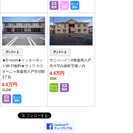
ーテーションを設置いたしております。
パーテーション越しの対応となります。
アパート
アパート
★D-room★インターネッ
サニーハイツA青森県八戸
トWi-Fi無料★ヴィラ カス
市大字白銀町字堀ノ内
ターニャ青森県八戸市沼館
4.4万円
3丁目
3DK
6.5万円
1LDK