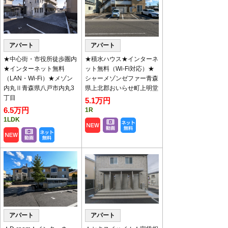
キャンペーン物件のお知ら
せ
アパート
アパート
家賃・初期費用見直しやフリーレント付の物件です。
対象物件は
【
こちら
】
★中心街・市役所徒歩圏内
★積水ハウス★インターネ
★インターネット無料
ット無料（Wi-Fi対応）★
（LAN・Wi-Fi）★メゾン
シャーメゾンゼファー青森
◇2月、3月定休日のお知らせ◇
内丸Ⅱ青森県八戸市内丸3
県上北郡おいらせ町上明堂
2月の定休日は毎週水曜となります。
丁目
5.1万円
3月は休まず営業いたします。
6.5万円
1R
内見のご予約やお問い合わせはお気軽にご連絡くださ
1LDK
い。
ご来店・内見予約
※土日は混み合いますので
お願いいたします。
※午前中の内見予約は前日17時30分（土日は17時）ま
で要受付
アパート
アパート
八代産業チャンネル
で動