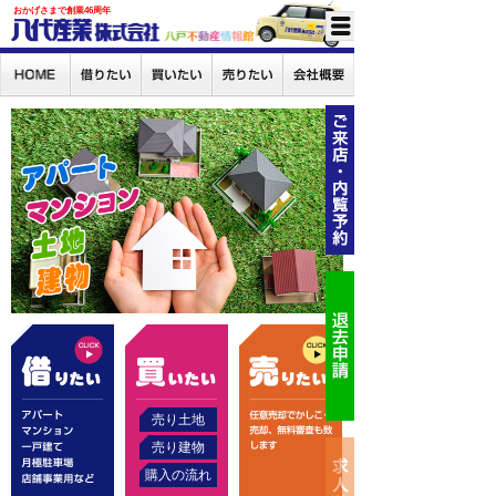
おかげさまで創業46周年
売り土地
売り建物
購入の流れ