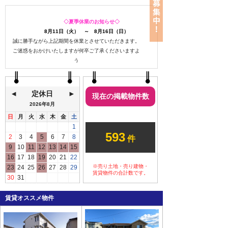
◇夏季休業のお知らせ◇
8月11日（火） ～ 8月16日（日）
誠に勝手ながら上記期間を休業とさせていただきます。
ご迷惑をおかけいたしますが何卒ご了承くださいますよ
う
お願い申し上げます。
定休日
現在の掲載物件数
2026年
8月
日
月
火
水
木
金
土
ご予約なしのご来店も
1
593
大歓迎です
2
3
4
5
6
7
8
件
9
10
11
12
13
14
15
いつでも気軽にお立ち寄り
16
17
18
19
20
21
22
ください。
※売り土地・売り建物・
23
24
25
26
27
28
29
ご都合の良いタイミングでお越し
賃貸物件の合計数です。
30
31
いただく際には、ご予約いただけ
るとスムーズにご案内できます。
賃貸オススメ物件
事前ご来店のご予約はこ
ちら→
ご来店・内見予約