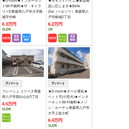
★D-room★インターネッ
★セキスイハイム★家賃相
画公開中！
トWi-Fi無料★ザ・ギャラ
談に応じます★Belle
チャンネル登録お願いします！
リーD青森県八戸市大字根
Zoe（ベルゾイ）青森県八
入居中の注意事項の動画は
こちら
です。
城字中崎
戸市根城2丁目
6.3万円
6.2万円
賃貸物件＆入居者募集中！
2LDK
1R
おかげさまで現在賃貸物件が不足しておりま
す。
アパート・マンション・一戸建等をお持ちのオ
ーナー様、八代産業までご連絡下さい。
新型コロナウイルス
感染拡大防止対策に
ついて
アパート
アパート
1.ご来店時には、原則マス
ク着用をお願いします。
フレーシュ コリーヌ青森
★D-room★オール電化★
2.入店時には必ず「指・
県八戸市西白山台5丁目
ペット可(小型犬)★インタ
手」の消毒をお願いしま
ーネットWi-Fi無料★メゾ
4.5万円
す。 店内に消毒液を用意
ン・ルーチェ青森県八戸市
2LDK
いたしています。
大字上徒士町
3.お客様の体調等の告知アンケートにご記入く
6.4万円
ださい。
1LDK
4.接客カウンターには、飛沫感染防止のためパ