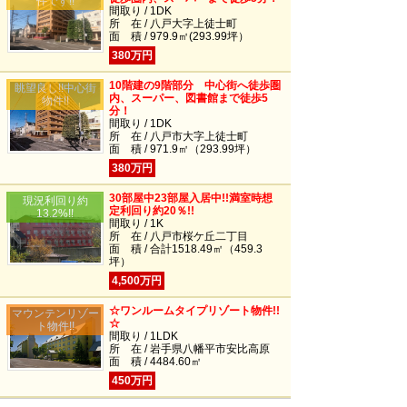
件です!!
間取り / 1DK
所 在 / 八戸大字上徒士町
面 積 / 979.9㎡(293.99坪）
380万円
10階建の9階部分 中心街へ徒歩圏
眺望良し!!中心街
内、スーパー、図書館まで徒歩5
物件!!
分！
間取り / 1DK
所 在 / 八戸市大字上徒士町
面 積 / 971.9㎡（293.99坪）
380万円
30部屋中23部屋入居中!!満室時想
現況利回り約
定利回り約20％!!
13.2%!!
間取り / 1K
所 在 / 八戸市桜ケ丘二丁目
面 積 / 合計1518.49㎡（459.3
坪）
4,500万円
☆ワンルームタイプリゾート物件!!
マウンテンリゾー
☆
ト物件!!
間取り / 1LDK
所 在 / 岩手県八幡平市安比高原
面 積 / 4484.60㎡
450万円