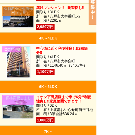
築浅マンション!! 眺望良し!!
☆新着☆中心街物
間取り / 3LDK
件です!!
所 在 / 八戸市大字番町1-2
面 積 / 2261㎡
2,980万円
4K～4LDK
中心街に近く利便性良し!!2階部
収益物件!!
分!!
間取り / 4LDK
所 在 / 八戸市大字窪町
面 積 / 1146.40㎡（346.7坪）
1,100万円
6K～6LDK
イオン下田店様まで車で6分!!利便
価格変更しまし
性良し!!家庭菜園できます!!
た!!
間取り / 6DK
所 在 / 上北郡おいらせ町苗平谷地
面 積 / 3筆合計636.24㎡
1,000万円
7K～