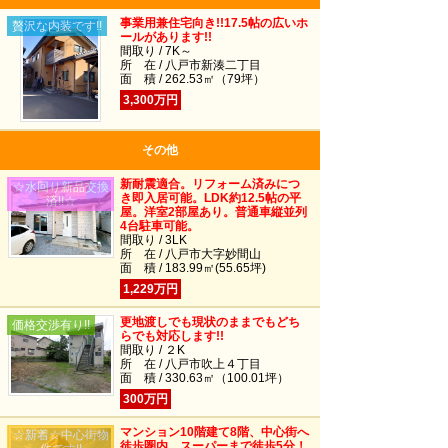
事業用兼住宅向き!!17.5帖の広いホ
贅沢な内装です!!
ールがあります!!
間取り / 7K～
所 在 / 八戸市新湊二丁目
面 積 / 262.53㎡（79坪）
3,300万円
その他
新耐震適合。リフォーム済みにつ
☆水回り新品交換
き即入居可能。LDK約12.5帖の平
済!!☆
屋。洋室2部屋あり。普通車縦並列
4台駐車可能。
間取り / 3LK
所 在 / 八戸市大字妙間山
面 積 / 183.99㎡(55.65坪)
1,229万円
更地渡しでも現状のままでもどち
価格交渉有り!!
らでも対応します!!
間取り / ２K
所 在 / 八戸市吹上４丁目
面 積 / 330.63㎡（100.01坪）
300万円
マンション10階建て8階、中心街へ
☆新着☆中心街物
徒歩圏内、スーパーまで徒歩5分！