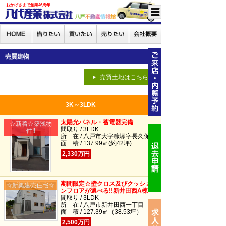
おかげさまで創業46周年
売買建物
売買土地はこちら
3K～3LDK
太陽光パネル・蓄電器完備
☆新着☆築浅物
間取り / 3LDK
件!!
所 在 / 八戸市大字糠塚字長久保
面 積 / 137.99㎡(約42坪)
2,330万円
期間限定☆壁クロス及びクッショ
☆新築建売住宅☆
ンフロアが選べる!!新井田西A棟
間取り / 3LDK
所 在 / 八戸市新井田西一丁目
面 積 / 127.39㎡（38.53坪）
2,500万円