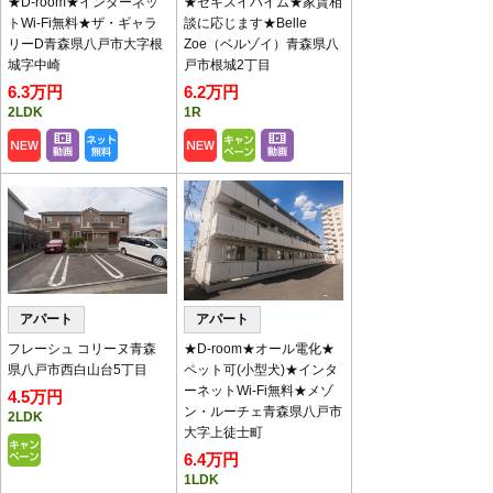
★D-room★インターネッ
★セキスイハイム★家賃相
画公開中！
トWi-Fi無料★ザ・ギャラ
談に応じます★Belle
チャンネル登録お願いします！
リーD青森県八戸市大字根
Zoe（ベルゾイ）青森県八
入居中の注意事項の動画は
こちら
です。
城字中崎
戸市根城2丁目
6.3万円
6.2万円
賃貸物件＆入居者募集中！
2LDK
1R
おかげさまで現在賃貸物件が不足しておりま
す。
アパート・マンション・一戸建等をお持ちのオ
ーナー様、八代産業までご連絡下さい。
新型コロナウイルス
感染拡大防止対策に
ついて
アパート
アパート
1.ご来店時には、原則マス
ク着用をお願いします。
フレーシュ コリーヌ青森
★D-room★オール電化★
2.入店時には必ず「指・
県八戸市西白山台5丁目
ペット可(小型犬)★インタ
手」の消毒をお願いしま
ーネットWi-Fi無料★メゾ
4.5万円
す。 店内に消毒液を用意
ン・ルーチェ青森県八戸市
2LDK
いたしています。
大字上徒士町
3.お客様の体調等の告知アンケートにご記入く
6.4万円
ださい。
1LDK
4.接客カウンターには、飛沫感染防止のためパ