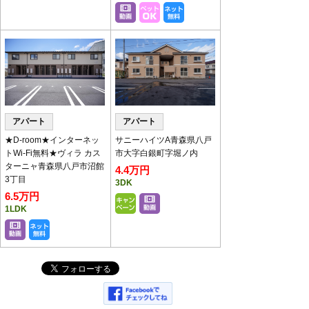
ーテーションを設置いたしております。
パーテーション越しの対応となります。
アパート
アパート
★D-room★インターネッ
サニーハイツA青森県八戸
トWi-Fi無料★ヴィラ カス
市大字白銀町字堀ノ内
ターニャ青森県八戸市沼館
4.4万円
3丁目
3DK
6.5万円
1LDK