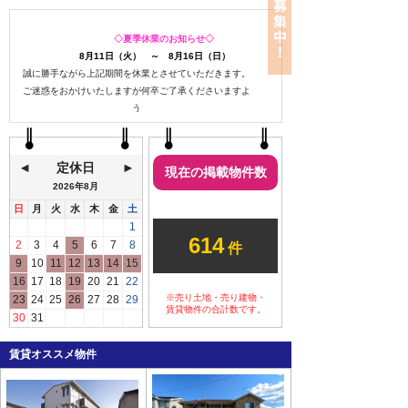
◇夏季休業のお知らせ◇
8月11日（火） ～ 8月16日（日）
誠に勝手ながら上記期間を休業とさせていただきます。
ご迷惑をおかけいたしますが何卒ご了承くださいますよ
う
お願い申し上げます。
定休日
現在の掲載物件数
2026年
8月
日
月
火
水
木
金
土
ご予約なしのご来店も
1
614
大歓迎です
2
3
4
5
6
7
8
件
9
10
11
12
13
14
15
いつでも気軽にお立ち寄り
16
17
18
19
20
21
22
ください。
※売り土地・売り建物・
23
24
25
26
27
28
29
ご都合の良いタイミングでお越し
賃貸物件の合計数です。
30
31
いただく際には、ご予約いただけ
るとスムーズにご案内できます。
賃貸オススメ物件
事前ご来店のご予約はこ
ちら→
ご来店・内見予約