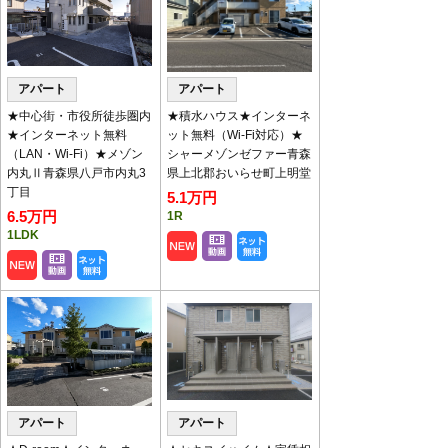
キャンペーン物件のお知ら
せ
アパート
アパート
家賃・初期費用見直しやフリーレント付の物件です。
対象物件は
【
こちら
】
★中心街・市役所徒歩圏内
★積水ハウス★インターネ
★インターネット無料
ット無料（Wi-Fi対応）★
（LAN・Wi-Fi）★メゾン
シャーメゾンゼファー青森
◇2月、3月定休日のお知らせ◇
内丸Ⅱ青森県八戸市内丸3
県上北郡おいらせ町上明堂
2月の定休日は毎週水曜となります。
丁目
5.1万円
3月は休まず営業いたします。
6.5万円
1R
内見のご予約やお問い合わせはお気軽にご連絡くださ
1LDK
い。
ご来店・内見予約
※土日は混み合いますので
お願いいたします。
※午前中の内見予約は前日17時30分（土日は17時）ま
で要受付
アパート
アパート
八代産業チャンネル
で動