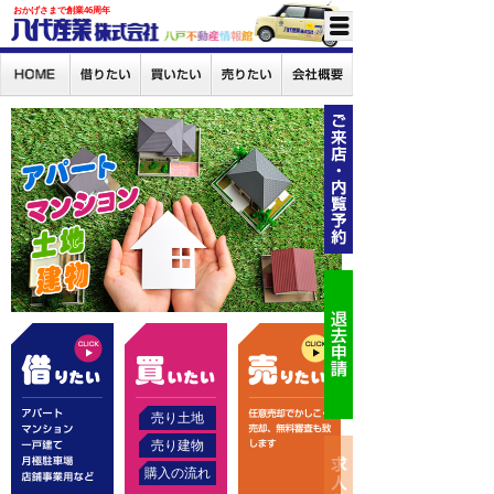
おかげさまで創業46周年
売り土地
売り建物
購入の流れ