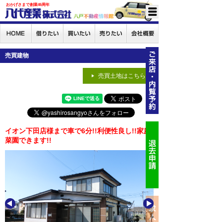
おかげさまで創業46周年
売買建物
売買土地はこちら
イオン下田店様まで車で6分!!利便性良し!!家庭
菜園できます!!