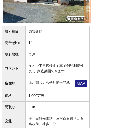
取引種目
売買建物
問合せNo
14
取引態様
専属
イオン下田店様まで車で6分!!利便性
コメント
良し!!家庭菜園できます!!
上北郡おいらせ町苗平谷地
MAP
所在地
価格
1,000万円
間取り
6DK
十和田観光電鉄 三沢百石線『百石
交通
高校前』徒歩７分