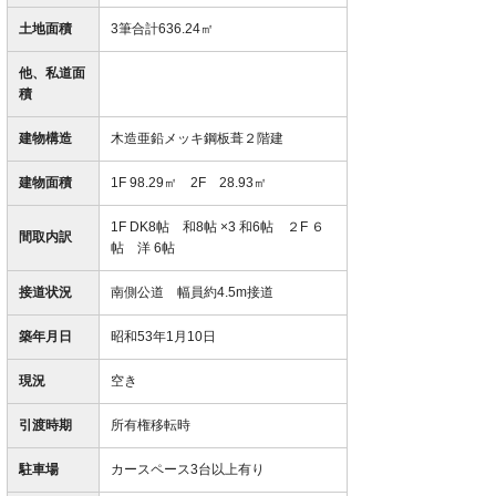
土地面積
3筆合計636.24㎡
他、私道面
積
建物構造
木造亜鉛メッキ鋼板葺２階建
建物面積
1F 98.29㎡ 2F 28.93㎡
1F DK8帖 和8帖 ×3 和6帖 ２F ６
間取内訳
帖 洋 6帖
接道状況
南側公道 幅員約4.5m接道
築年月日
昭和53年1月10日
現況
空き
引渡時期
所有権移転時
駐車場
カースペース3台以上有り