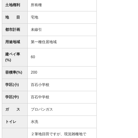
土地権利
所有権
地 目
宅地
都市計画
未線引
用途地域
第一種住居地域
建ペイ率
60
(%)
容積率(%)
200
学区(小)
百石小学校
学区(中)
百石中学校
ガ ス
プロパンガス
トイレ
水洗
２筆地目田ですが、現況雑種地で