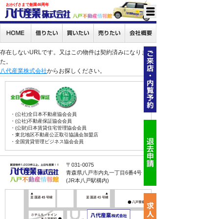
おかげさまで創業46周年
存在しないURLです。又はこの物件は契約済みになりまし
た。
八代産業株式会社
からお探しください。
・(公社)全日本不動産協会会員
・(公社)不動産保証協会会員
・(公財)日本賃貸住宅管理協会会員
・東北地区不動産公正取引協議会加盟店
・全国賃貸管理ビジネス協会会員
〒031-0075
青森県八戸市内丸一丁目6番4号
(JR本八戸駅構内)