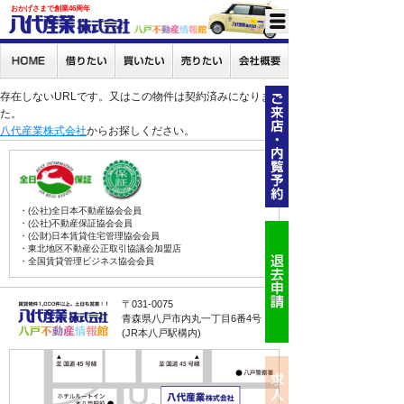
おかげさまで創業46周年
存在しないURLです。又はこの物件は契約済みになりまし
た。
八代産業株式会社
からお探しください。
・(公社)全日本不動産協会会員
・(公社)不動産保証協会会員
・(公財)日本賃貸住宅管理協会会員
・東北地区不動産公正取引協議会加盟店
・全国賃貸管理ビジネス協会会員
〒031-0075
青森県八戸市内丸一丁目6番4号
(JR本八戸駅構内)