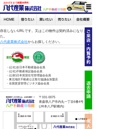
おかげさまで創業46周年
存在しないURLです。又はこの物件は契約済みになりまし
た。
八代産業株式会社
からお探しください。
・(公社)全日本不動産協会会員
・(公社)不動産保証協会会員
・(公財)日本賃貸住宅管理協会会員
・東北地区不動産公正取引協議会加盟店
・全国賃貸管理ビジネス協会会員
〒031-0075
青森県八戸市内丸一丁目6番4号
(JR本八戸駅構内)