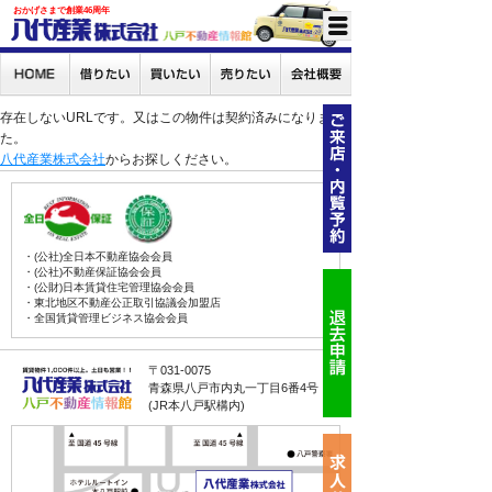
おかげさまで創業46周年
存在しないURLです。又はこの物件は契約済みになりまし
た。
八代産業株式会社
からお探しください。
・(公社)全日本不動産協会会員
・(公社)不動産保証協会会員
・(公財)日本賃貸住宅管理協会会員
・東北地区不動産公正取引協議会加盟店
・全国賃貸管理ビジネス協会会員
〒031-0075
青森県八戸市内丸一丁目6番4号
(JR本八戸駅構内)