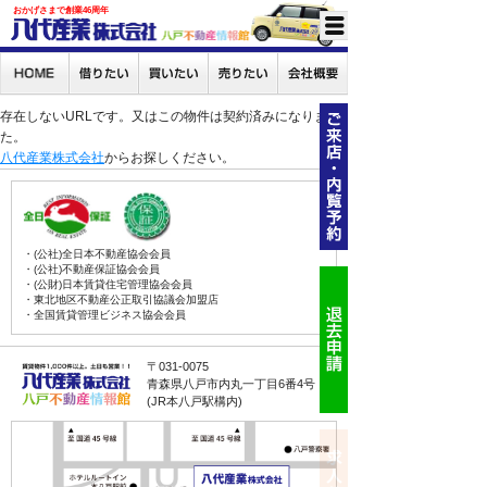
おかげさまで創業46周年
存在しないURLです。又はこの物件は契約済みになりまし
た。
八代産業株式会社
からお探しください。
・(公社)全日本不動産協会会員
・(公社)不動産保証協会会員
・(公財)日本賃貸住宅管理協会会員
・東北地区不動産公正取引協議会加盟店
・全国賃貸管理ビジネス協会会員
〒031-0075
青森県八戸市内丸一丁目6番4号
(JR本八戸駅構内)