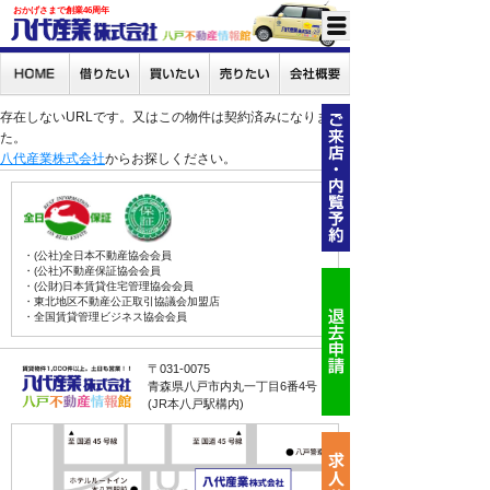
おかげさまで創業46周年
存在しないURLです。又はこの物件は契約済みになりまし
た。
八代産業株式会社
からお探しください。
・(公社)全日本不動産協会会員
・(公社)不動産保証協会会員
・(公財)日本賃貸住宅管理協会会員
・東北地区不動産公正取引協議会加盟店
・全国賃貸管理ビジネス協会会員
〒031-0075
青森県八戸市内丸一丁目6番4号
(JR本八戸駅構内)