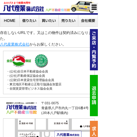
おかげさまで創業46周年
存在しないURLです。又はこの物件は契約済みになりまし
た。
八代産業株式会社
からお探しください。
・(公社)全日本不動産協会会員
・(公社)不動産保証協会会員
・(公財)日本賃貸住宅管理協会会員
・東北地区不動産公正取引協議会加盟店
・全国賃貸管理ビジネス協会会員
〒031-0075
青森県八戸市内丸一丁目6番4号
(JR本八戸駅構内)