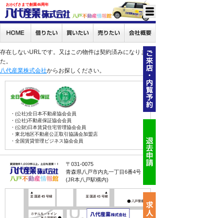
おかげさまで創業46周年
存在しないURLです。又はこの物件は契約済みになりまし
た。
八代産業株式会社
からお探しください。
・(公社)全日本不動産協会会員
・(公社)不動産保証協会会員
・(公財)日本賃貸住宅管理協会会員
・東北地区不動産公正取引協議会加盟店
・全国賃貸管理ビジネス協会会員
〒031-0075
青森県八戸市内丸一丁目6番4号
(JR本八戸駅構内)