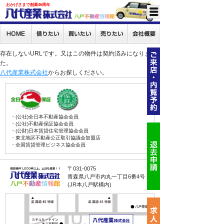
おかげさまで創業46周年
存在しないURLです。又はこの物件は契約済みになりまし
た。
八代産業株式会社
からお探しください。
・(公社)全日本不動産協会会員
・(公社)不動産保証協会会員
・(公財)日本賃貸住宅管理協会会員
・東北地区不動産公正取引協議会加盟店
・全国賃貸管理ビジネス協会会員
〒031-0075
青森県八戸市内丸一丁目6番4号
(JR本八戸駅構内)