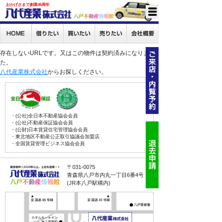
おかげさまで創業46周年
存在しないURLです。又はこの物件は契約済みになりまし
た。
八代産業株式会社
からお探しください。
・(公社)全日本不動産協会会員
・(公社)不動産保証協会会員
・(公財)日本賃貸住宅管理協会会員
・東北地区不動産公正取引協議会加盟店
・全国賃貸管理ビジネス協会会員
〒031-0075
青森県八戸市内丸一丁目6番4号
(JR本八戸駅構内)