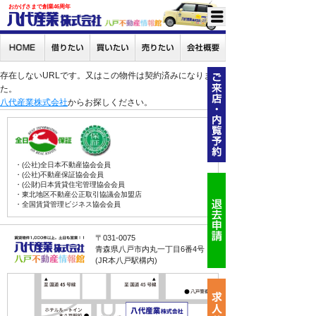
おかげさまで創業46周年
存在しないURLです。又はこの物件は契約済みになりまし
た。
八代産業株式会社
からお探しください。
・(公社)全日本不動産協会会員
・(公社)不動産保証協会会員
・(公財)日本賃貸住宅管理協会会員
・東北地区不動産公正取引協議会加盟店
・全国賃貸管理ビジネス協会会員
〒031-0075
青森県八戸市内丸一丁目6番4号
(JR本八戸駅構内)