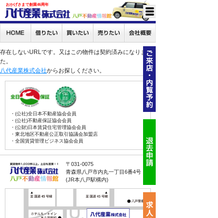
おかげさまで創業46周年
存在しないURLです。又はこの物件は契約済みになりまし
た。
八代産業株式会社
からお探しください。
・(公社)全日本不動産協会会員
・(公社)不動産保証協会会員
・(公財)日本賃貸住宅管理協会会員
・東北地区不動産公正取引協議会加盟店
・全国賃貸管理ビジネス協会会員
〒031-0075
青森県八戸市内丸一丁目6番4号
(JR本八戸駅構内)