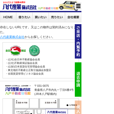
おかげさまで創業46周年
存在しないURLです。又はこの物件は契約済みになりまし
た。
八代産業株式会社
からお探しください。
・(公社)全日本不動産協会会員
・(公社)不動産保証協会会員
・(公財)日本賃貸住宅管理協会会員
・東北地区不動産公正取引協議会加盟店
・全国賃貸管理ビジネス協会会員
〒031-0075
青森県八戸市内丸一丁目6番4号
(JR本八戸駅構内)