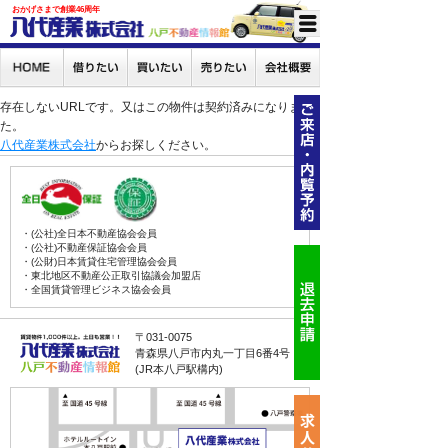
おかげさまで創業46周年
存在しないURLです。又はこの物件は契約済みになりまし
た。
八代産業株式会社
からお探しください。
・(公社)全日本不動産協会会員
・(公社)不動産保証協会会員
・(公財)日本賃貸住宅管理協会会員
・東北地区不動産公正取引協議会加盟店
・全国賃貸管理ビジネス協会会員
〒031-0075
青森県八戸市内丸一丁目6番4号
(JR本八戸駅構内)