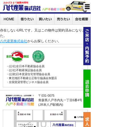
おかげさまで創業46周年
存在しないURLです。又はこの物件は契約済みになりまし
た。
八代産業株式会社
からお探しください。
・(公社)全日本不動産協会会員
・(公社)不動産保証協会会員
・(公財)日本賃貸住宅管理協会会員
・東北地区不動産公正取引協議会加盟店
・全国賃貸管理ビジネス協会会員
〒031-0075
青森県八戸市内丸一丁目6番4号
(JR本八戸駅構内)