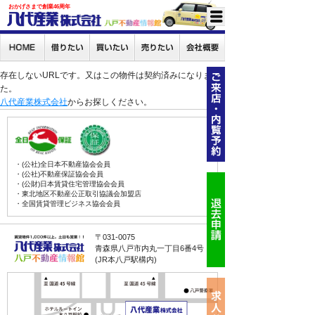
おかげさまで創業46周年
存在しないURLです。又はこの物件は契約済みになりまし
た。
八代産業株式会社
からお探しください。
・(公社)全日本不動産協会会員
・(公社)不動産保証協会会員
・(公財)日本賃貸住宅管理協会会員
・東北地区不動産公正取引協議会加盟店
・全国賃貸管理ビジネス協会会員
〒031-0075
青森県八戸市内丸一丁目6番4号
(JR本八戸駅構内)