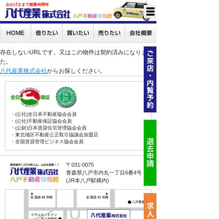
おかげさまで創業46周年
存在しないURLです。又はこの物件は契約済みになりまし
た。
八代産業株式会社
からお探しください。
・(公社)全日本不動産協会会員
・(公社)不動産保証協会会員
・(公財)日本賃貸住宅管理協会会員
・東北地区不動産公正取引協議会加盟店
・全国賃貸管理ビジネス協会会員
〒031-0075
青森県八戸市内丸一丁目6番4号
(JR本八戸駅構内)