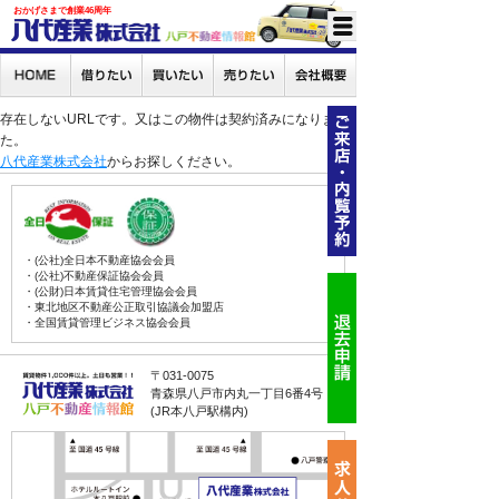
おかげさまで創業46周年
存在しないURLです。又はこの物件は契約済みになりまし
た。
八代産業株式会社
からお探しください。
・(公社)全日本不動産協会会員
・(公社)不動産保証協会会員
・(公財)日本賃貸住宅管理協会会員
・東北地区不動産公正取引協議会加盟店
・全国賃貸管理ビジネス協会会員
〒031-0075
青森県八戸市内丸一丁目6番4号
(JR本八戸駅構内)