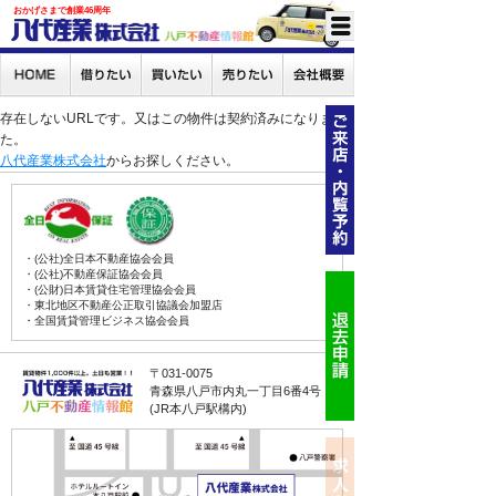
おかげさまで創業46周年
存在しないURLです。又はこの物件は契約済みになりまし
た。
八代産業株式会社
からお探しください。
・(公社)全日本不動産協会会員
・(公社)不動産保証協会会員
・(公財)日本賃貸住宅管理協会会員
・東北地区不動産公正取引協議会加盟店
・全国賃貸管理ビジネス協会会員
〒031-0075
青森県八戸市内丸一丁目6番4号
(JR本八戸駅構内)