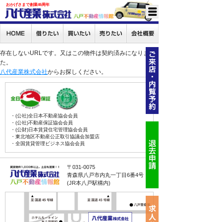
おかげさまで創業46周年
存在しないURLです。又はこの物件は契約済みになりまし
た。
八代産業株式会社
からお探しください。
・(公社)全日本不動産協会会員
・(公社)不動産保証協会会員
・(公財)日本賃貸住宅管理協会会員
・東北地区不動産公正取引協議会加盟店
・全国賃貸管理ビジネス協会会員
〒031-0075
青森県八戸市内丸一丁目6番4号
(JR本八戸駅構内)