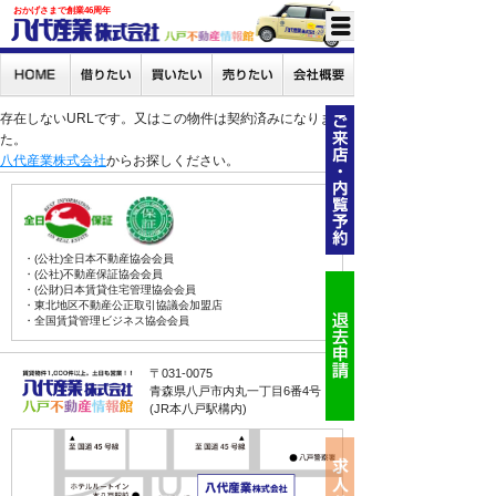
おかげさまで創業46周年
存在しないURLです。又はこの物件は契約済みになりまし
た。
八代産業株式会社
からお探しください。
・(公社)全日本不動産協会会員
・(公社)不動産保証協会会員
・(公財)日本賃貸住宅管理協会会員
・東北地区不動産公正取引協議会加盟店
・全国賃貸管理ビジネス協会会員
〒031-0075
青森県八戸市内丸一丁目6番4号
(JR本八戸駅構内)