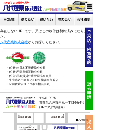
おかげさまで創業46周年
存在しないURLです。又はこの物件は契約済みになりまし
た。
八代産業株式会社
からお探しください。
・(公社)全日本不動産協会会員
・(公社)不動産保証協会会員
・(公財)日本賃貸住宅管理協会会員
・東北地区不動産公正取引協議会加盟店
・全国賃貸管理ビジネス協会会員
〒031-0075
青森県八戸市内丸一丁目6番4号
(JR本八戸駅構内)