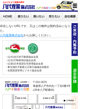
おかげさまで創業46周年
存在しないURLです。又はこの物件は契約済みになりまし
た。
八代産業株式会社
からお探しください。
・(公社)全日本不動産協会会員
・(公社)不動産保証協会会員
・(公財)日本賃貸住宅管理協会会員
・東北地区不動産公正取引協議会加盟店
・全国賃貸管理ビジネス協会会員
〒031-0075
青森県八戸市内丸一丁目6番4号
(JR本八戸駅構内)