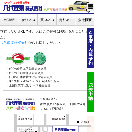
おかげさまで創業46周年
存在しないURLです。又はこの物件は契約済みになりまし
た。
八代産業株式会社
からお探しください。
・(公社)全日本不動産協会会員
・(公社)不動産保証協会会員
・(公財)日本賃貸住宅管理協会会員
・東北地区不動産公正取引協議会加盟店
・全国賃貸管理ビジネス協会会員
〒031-0075
青森県八戸市内丸一丁目6番4号
(JR本八戸駅構内)