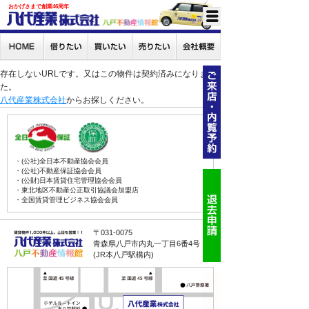
おかげさまで創業46周年
存在しないURLです。又はこの物件は契約済みになりまし
た。
八代産業株式会社
からお探しください。
・(公社)全日本不動産協会会員
・(公社)不動産保証協会会員
・(公財)日本賃貸住宅管理協会会員
・東北地区不動産公正取引協議会加盟店
・全国賃貸管理ビジネス協会会員
〒031-0075
青森県八戸市内丸一丁目6番4号
(JR本八戸駅構内)