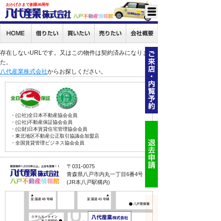
おかげさまで創業46周年
存在しないURLです。又はこの物件は契約済みになりまし
た。
八代産業株式会社
からお探しください。
・(公社)全日本不動産協会会員
・(公社)不動産保証協会会員
・(公財)日本賃貸住宅管理協会会員
・東北地区不動産公正取引協議会加盟店
・全国賃貸管理ビジネス協会会員
〒031-0075
青森県八戸市内丸一丁目6番4号
(JR本八戸駅構内)