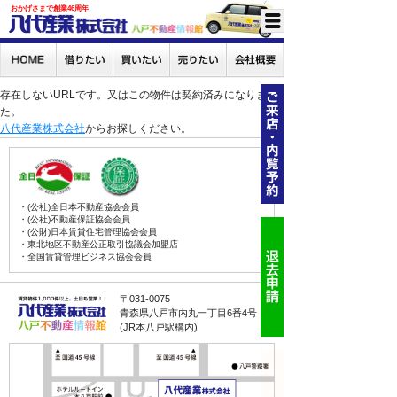
おかげさまで創業46周年
存在しないURLです。又はこの物件は契約済みになりまし
た。
八代産業株式会社
からお探しください。
・(公社)全日本不動産協会会員
・(公社)不動産保証協会会員
・(公財)日本賃貸住宅管理協会会員
・東北地区不動産公正取引協議会加盟店
・全国賃貸管理ビジネス協会会員
〒031-0075
青森県八戸市内丸一丁目6番4号
(JR本八戸駅構内)