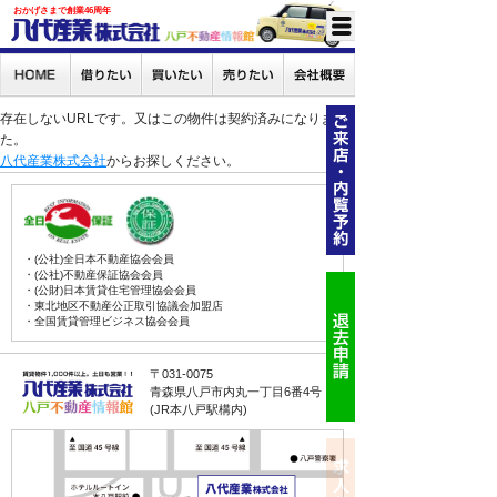
おかげさまで創業46周年
存在しないURLです。又はこの物件は契約済みになりまし
た。
八代産業株式会社
からお探しください。
・(公社)全日本不動産協会会員
・(公社)不動産保証協会会員
・(公財)日本賃貸住宅管理協会会員
・東北地区不動産公正取引協議会加盟店
・全国賃貸管理ビジネス協会会員
〒031-0075
青森県八戸市内丸一丁目6番4号
(JR本八戸駅構内)