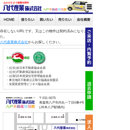
おかげさまで創業46周年
存在しないURLです。又はこの物件は契約済みになりまし
た。
八代産業株式会社
からお探しください。
・(公社)全日本不動産協会会員
・(公社)不動産保証協会会員
・(公財)日本賃貸住宅管理協会会員
・東北地区不動産公正取引協議会加盟店
・全国賃貸管理ビジネス協会会員
〒031-0075
青森県八戸市内丸一丁目6番4号
(JR本八戸駅構内)