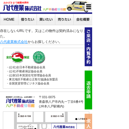
おかげさまで創業46周年
存在しないURLです。又はこの物件は契約済みになりまし
た。
八代産業株式会社
からお探しください。
・(公社)全日本不動産協会会員
・(公社)不動産保証協会会員
・(公財)日本賃貸住宅管理協会会員
・東北地区不動産公正取引協議会加盟店
・全国賃貸管理ビジネス協会会員
〒031-0075
青森県八戸市内丸一丁目6番4号
(JR本八戸駅構内)