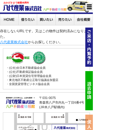
おかげさまで創業46周年
存在しないURLです。又はこの物件は契約済みになりまし
た。
八代産業株式会社
からお探しください。
・(公社)全日本不動産協会会員
・(公社)不動産保証協会会員
・(公財)日本賃貸住宅管理協会会員
・東北地区不動産公正取引協議会加盟店
・全国賃貸管理ビジネス協会会員
〒031-0075
青森県八戸市内丸一丁目6番4号
(JR本八戸駅構内)