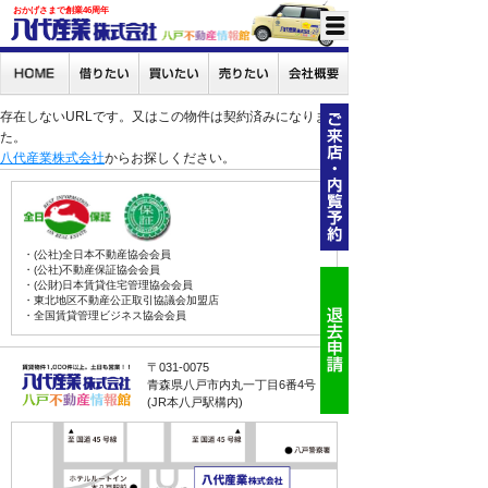
おかげさまで創業46周年
存在しないURLです。又はこの物件は契約済みになりまし
た。
八代産業株式会社
からお探しください。
・(公社)全日本不動産協会会員
・(公社)不動産保証協会会員
・(公財)日本賃貸住宅管理協会会員
・東北地区不動産公正取引協議会加盟店
・全国賃貸管理ビジネス協会会員
〒031-0075
青森県八戸市内丸一丁目6番4号
(JR本八戸駅構内)