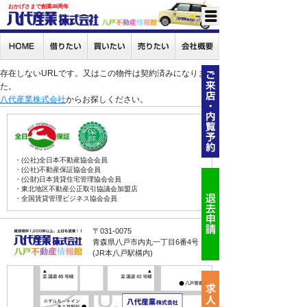
おかげさまで創業46周年
存在しないURLです。又はこの物件は契約済みになりまし
た。
八代産業株式会社
からお探しください。
・(公社)全日本不動産協会会員
・(公社)不動産保証協会会員
・(公財)日本賃貸住宅管理協会会員
・東北地区不動産公正取引協議会加盟店
・全国賃貸管理ビジネス協会会員
〒031-0075
青森県八戸市内丸一丁目6番4号
(JR本八戸駅構内)