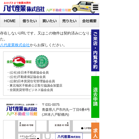
おかげさまで創業46周年
存在しないURLです。又はこの物件は契約済みになりまし
た。
八代産業株式会社
からお探しください。
・(公社)全日本不動産協会会員
・(公社)不動産保証協会会員
・(公財)日本賃貸住宅管理協会会員
・東北地区不動産公正取引協議会加盟店
・全国賃貸管理ビジネス協会会員
〒031-0075
青森県八戸市内丸一丁目6番4号
(JR本八戸駅構内)