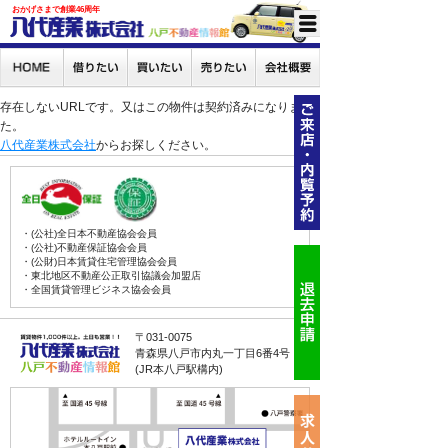
おかげさまで創業46周年
存在しないURLです。又はこの物件は契約済みになりまし
た。
八代産業株式会社
からお探しください。
・(公社)全日本不動産協会会員
・(公社)不動産保証協会会員
・(公財)日本賃貸住宅管理協会会員
・東北地区不動産公正取引協議会加盟店
・全国賃貸管理ビジネス協会会員
〒031-0075
青森県八戸市内丸一丁目6番4号
(JR本八戸駅構内)