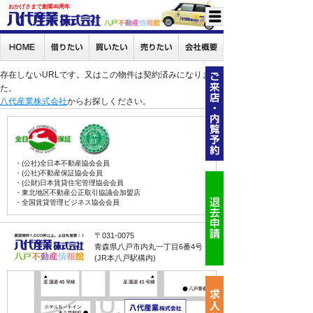
おかげさまで創業46周年
存在しないURLです。又はこの物件は契約済みになりまし
た。
八代産業株式会社
からお探しください。
・(公社)全日本不動産協会会員
・(公社)不動産保証協会会員
・(公財)日本賃貸住宅管理協会会員
・東北地区不動産公正取引協議会加盟店
・全国賃貸管理ビジネス協会会員
〒031-0075
青森県八戸市内丸一丁目6番4号
(JR本八戸駅構内)