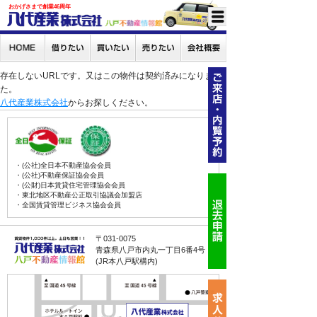
おかげさまで創業46周年
存在しないURLです。又はこの物件は契約済みになりまし
た。
八代産業株式会社
からお探しください。
・(公社)全日本不動産協会会員
・(公社)不動産保証協会会員
・(公財)日本賃貸住宅管理協会会員
・東北地区不動産公正取引協議会加盟店
・全国賃貸管理ビジネス協会会員
〒031-0075
青森県八戸市内丸一丁目6番4号
(JR本八戸駅構内)