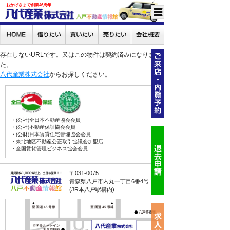
おかげさまで創業46周年
存在しないURLです。又はこの物件は契約済みになりまし
た。
八代産業株式会社
からお探しください。
・(公社)全日本不動産協会会員
・(公社)不動産保証協会会員
・(公財)日本賃貸住宅管理協会会員
・東北地区不動産公正取引協議会加盟店
・全国賃貸管理ビジネス協会会員
〒031-0075
青森県八戸市内丸一丁目6番4号
(JR本八戸駅構内)