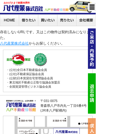
おかげさまで創業46周年
存在しないURLです。又はこの物件は契約済みになりまし
た。
八代産業株式会社
からお探しください。
・(公社)全日本不動産協会会員
・(公社)不動産保証協会会員
・(公財)日本賃貸住宅管理協会会員
・東北地区不動産公正取引協議会加盟店
・全国賃貸管理ビジネス協会会員
〒031-0075
青森県八戸市内丸一丁目6番4号
(JR本八戸駅構内)