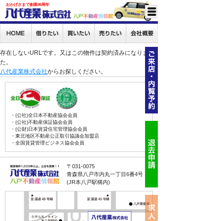
おかげさまで創業46周年
存在しないURLです。又はこの物件は契約済みになりまし
た。
八代産業株式会社
からお探しください。
・(公社)全日本不動産協会会員
・(公社)不動産保証協会会員
・(公財)日本賃貸住宅管理協会会員
・東北地区不動産公正取引協議会加盟店
・全国賃貸管理ビジネス協会会員
〒031-0075
青森県八戸市内丸一丁目6番4号
(JR本八戸駅構内)