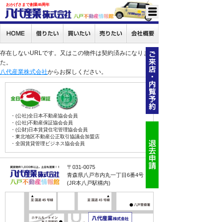
おかげさまで創業46周年
存在しないURLです。又はこの物件は契約済みになりまし
た。
八代産業株式会社
からお探しください。
・(公社)全日本不動産協会会員
・(公社)不動産保証協会会員
・(公財)日本賃貸住宅管理協会会員
・東北地区不動産公正取引協議会加盟店
・全国賃貸管理ビジネス協会会員
〒031-0075
青森県八戸市内丸一丁目6番4号
(JR本八戸駅構内)