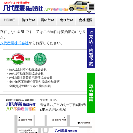
おかげさまで創業46周年
存在しないURLです。又はこの物件は契約済みになりまし
た。
八代産業株式会社
からお探しください。
・(公社)全日本不動産協会会員
・(公社)不動産保証協会会員
・(公財)日本賃貸住宅管理協会会員
・東北地区不動産公正取引協議会加盟店
・全国賃貸管理ビジネス協会会員
〒031-0075
青森県八戸市内丸一丁目6番4号
(JR本八戸駅構内)